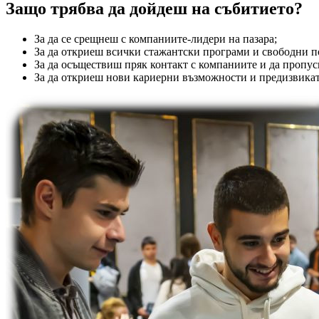
Защо трябва да дойдеш на събитието?
За да се срещнеш с компаниите-лидери на пазара;
За да откриеш всички стажантски програми и свободни п
За да осъществиш пряк контакт с компаниите и да пропус
За да откриеш нови кариерни възможности и предизвикат