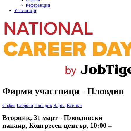
Референции
Участници
Фирми участници - Пловдив
София
Габрово
Пловдив
Варна
Всички
Вторник, 31 март
- Пловдивски
панаир, Конгресен център, 10:00 –