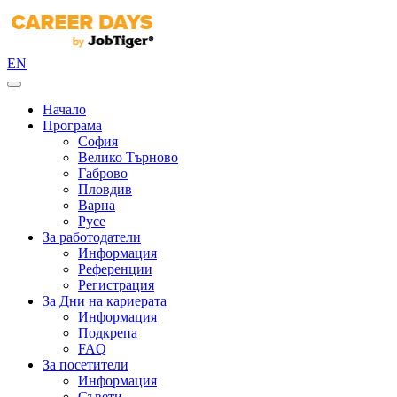
EN
Начало
Програма
София
Велико Търново
Габрово
Пловдив
Варна
Русе
За работодатели
Информация
Референции
Регистрация
За Дни на кариерата
Информация
Подкрепа
FAQ
За посетители
Информация
Съвети