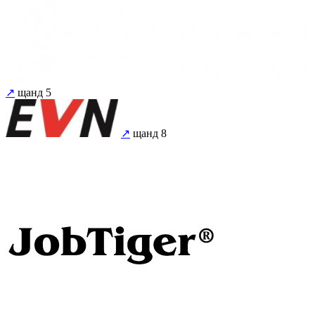
↗
щанд 5
↗
щанд 8