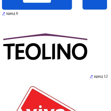
↗
щанд 6
↗
щанд 12