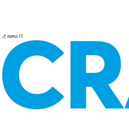
↗
щанд 11