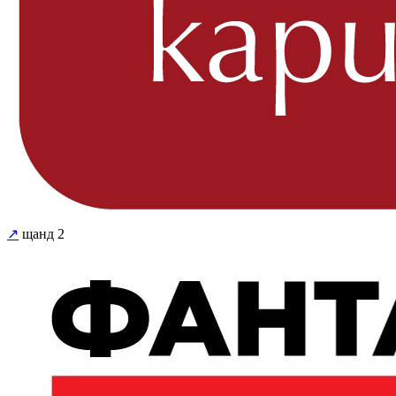
↗
щанд 2