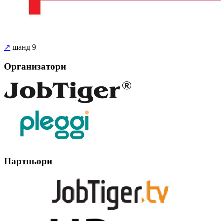
↗
щанд 9
Организатори
Партньори