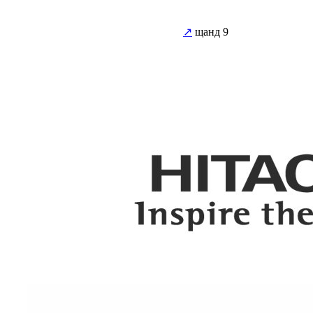
↗
щанд 9