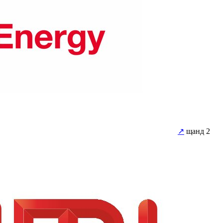
↗
щанд 2