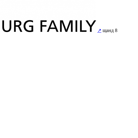
↗
щанд 8