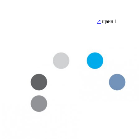
↗
щанд 1