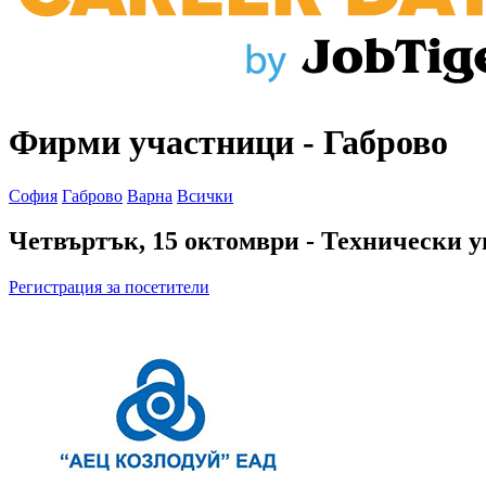
Фирми участници - Габрово
София
Габрово
Варна
Всички
Четвъртък, 15 октомври
- Технически ун
Регистрация за посетители