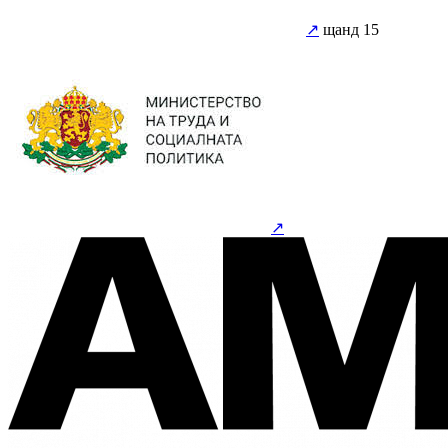
↗
щанд 15
↗