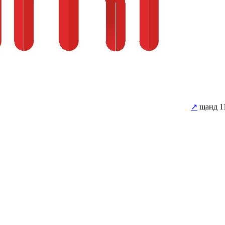
↗
щанд 1